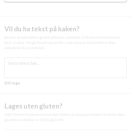
Vil du ha tekst på kaken?
Ønsker du både bilde og tekst på kaken, anbefaler vi å korte ned teksten for
best resultat. Unngå å bruke emoji eller andre ikoner da konditoren ikke
inkluderer disse i teksten.
0/0 tegn
Lages uten gluten?
OBS! Det kan forekomme melstøv i luften i produksjonslokalet så det kan ikke
garanteres at kaken er 100 % glutenfri.