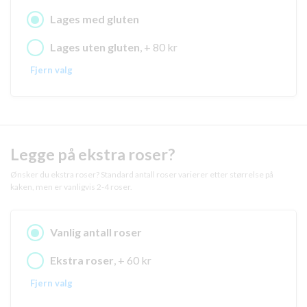
Lages med gluten
Lages uten gluten
, + 80 kr
Fjern valg
Legge på ekstra roser?
Ønsker du ekstra roser? Standard antall roser varierer etter størrelse på
kaken, men er vanligvis 2-4 roser.
Vanlig antall roser
Ekstra roser
, + 60 kr
Fjern valg