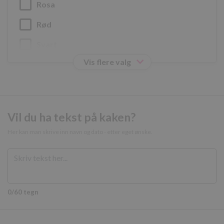
Rosa
Lagringserklæring
Rød
Navn
Svart
cie-cart-key
Vis flere valg
ph_phc_gQhlmoDJaIIc2kbIPU1nd9KeR6XVF6VlKxIDv9vWtN2_primar
_gcl_ls
_cltk
cie-edit-product-session
Vil du ha tekst på kaken?
ph_phc_gQhlmoDJaIIc2kbIPU1nd9KeR6XVF6VlKxIDv9vWtN2_postho
Her kan man skrive inn navn og dato - etter eget ønske.
ph_phc_gQhlmoDJaIIc2kbIPU1nd9KeR6XVF6VlKxIDv9vWtN2_postho
cie-session-api-key
_uetsid_exp
_uetvid
0/60 tegn
_uetvid_exp
_uetsid
test