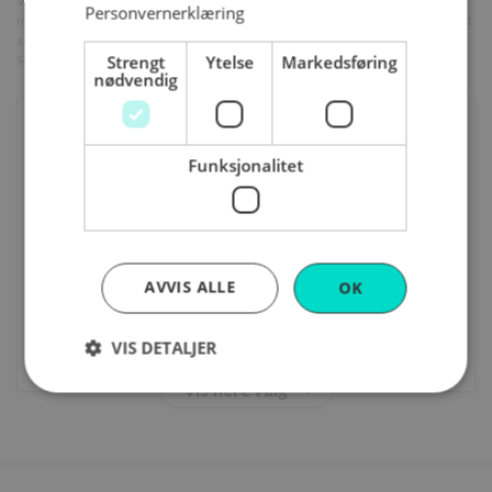
Velge en annen farge på marsipanlokket? OBS! Farget marsipan innholder
Personvernerklæring
mindre mandler og mer sukker for å kunne ta opp farge. Den smaker derfor litt
annerledes og har en litt stivere konsistens enn ordinær marsipan.
Strengt
Ytelse
Markedsføring
Sukkerinnholdet gjør også at marsipanen mjukner fortere.
nødvendig
Ordinær marsipantrekk ("beige")
Funksjonalitet
Hvit (kun i fondant)
Blå
Rosa
AVVIS ALLE
OK
Grønn
VIS DETALJER
Fjern valg
Vis flere valg
Strengt nødvendig
Ytelse
Markedsføring
Funksjonalitet