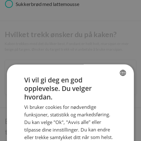
Sukkerbrød med lattemousse
Hvilket trekk ønsker du på kaken?
Kaken trekkes med det du liker best. Fondant er helt hvit, marsipan er mer
beige på fargen. Ønsker du farget trekk vil vi anbefale å bruke marsipan.
Fondant
Vi vil gi deg en god
Marsipan
opplevelse. Du velger
NORWEGIAN
hvordan.
ENGLISH
Vi bruker cookies for nødvendige
funksjoner, statistikk og markedsføring.
Endre farge på marsipan/fondant
Du kan velge "Ok", "Avvis alle" eller
tilpasse dine innstillinger. Du kan endre
trekk?
eller trekke samtykket ditt når som helst.