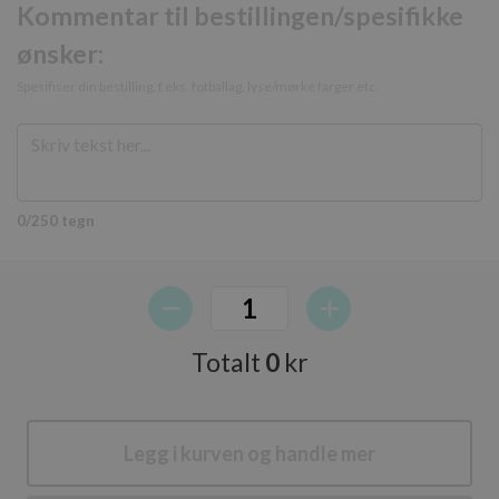
Kommentar til bestillingen/spesifikke
ønsker:
Spesifiser din bestilling, f.eks. fotballag, lyse/mørke farger etc.
Navn
Forsørger / Domene
Utløpsdato
elfsight_viewed_recently
Elfsight
11
Navn
core.service.elfsight.com
sekunder
Forsørger /
Navn
Utløpsdato
Beskrivelse
Domene
_ga
_gcl_au
2 måneder
Denne
Google LLC
4 uker
informasjonskapselen
0/250 tegn
.cakeiteasy.no
er satt av Doubleclick
og utfører
informasjon om
hvordan
sluttbrukeren bruker
nettstedet og all
annonsering som
_cfuvid
.elfsight.com
Sesjon
sluttbrukeren kan ha
Totalt
0
kr
sett før han besøkte
nevnte nettsted.
MUID
1 år
Denne
Microsoft
informasjonskapselen
Corporation
brukes mye av min
.bing.com
Legg i kurven og handle mer
Microsoft som en
unik
m
brukeridentifikator.