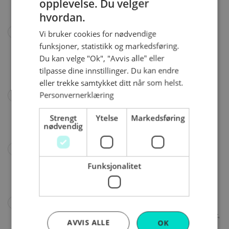
opplevelse. Du velger
Allergener: Gluten, Laktose Kan inneholde spor
NORWEGIAN
av mandler og nøtter
hvordan.
ENGLISH
Spinnær'n
, 30 kr
Vi bruker cookies for nødvendige
Kanelsnurr med perlesukker, hasselnøtter og
funksjoner, statistikk og markedsføring.
vaniljekrem Allergener: Gluten , Laktose, Egg og
Du kan velge "Ok", "Avvis alle" eller
Hasselnøtter Kan inneholde spor av mandler og
tilpasse dine innstillinger. Du kan endre
nøtter
eller trekke samtykket ditt når som helst.
Personvernerklæring
Esser
, 25 kr
Den klassiske sukker S' en Allergener: Gluten,
Strengt
Ytelse
Markedsføring
Laktose Kan inneholde spor av mandler og
nødvendig
nøtter
Snegle
, 30 kr
Rundt winerbrød med vaniljekrem og kanel
Funksjonalitet
Allergener: Gluten, Laktose, Egg, Soya Kan
inneholde spor av mandler og nøtter
Wienerbrød med vaniljekrem
, 30 kr
Allergener: Gluten, Laktose, Mandler, Hasselnøtt,
AVVIS ALLE
OK
Egg