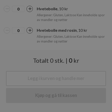
CookieScriptConsent
1 år
CookieScript
www.cakeiteasy.no
Hvetebolle
, 10 kr
Allergener: Gluten, Laktose Kan inneholde spor
av mandler og nøtter
Googles
Hvetebolle med rosin
, 10 kr
personvernregler
Allergener: Gluten, Laktose Kan inneholde spor
av mandler og nøtter
Lagringserklæring
Totalt
0
stk.
|
0
kr
Navn
cie-cart-key
ph_phc_gQhlmoDJaIIc2kbIPU1nd9KeR6XVF6VlKxIDv9vWtN2_primar
Legg i kurven og handle mer
_gcl_ls
_cltk
Kjøp og gå til kassen
cie-edit-product-session
ph_phc_gQhlmoDJaIIc2kbIPU1nd9KeR6XVF6VlKxIDv9vWtN2_postho
ph_phc_gQhlmoDJaIIc2kbIPU1nd9KeR6XVF6VlKxIDv9vWtN2_postho