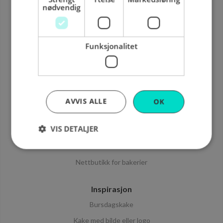
nødvendig
Vanlige spørsmål
Brukerbetingelser
Personvern
Funksjonalitet
Kontakt oss
Informasjon
Hvordan det fungerer
AVVIS ALLE
OK
Om Cake it easy
VIS DETALJER
For bedrifter
Sende kake til flere steder
Nettbutikk for bakerier
Strengt nødvendig
Ytelse
Markedsføring
Funksjonalitet
Inspirasjon
Strengt nødvendige informasjonskapsler tillater
Bursdagskake
kjernefunksjoner på nettstedet, som
brukerinnlogging og kontoadministrasjon.
Kake med bilde eller logo