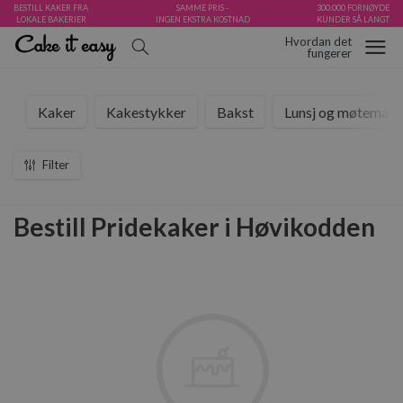
BESTILL KAKER FRA
SAMME PRIS -
300.000 FORNØYDE
LOKALE BAKERIER
INGEN EKSTRA KOSTNAD
KUNDER SÅ LANGT
Hvordan det
fungerer
Kaker
Kakestykker
Bakst
Lunsj og møtemat
Filter
Bestill Pridekaker i Høvikodden