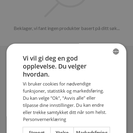
Vent mens vi pynter kakene for deg...
Beklager, vi fant ingen produkter basert på ditt søk...
Vi vil gi deg en god
opplevelse. Du velger
NORWEGIAN
hvordan.
ENGLISH
Vi bruker cookies for nødvendige
Tilgjengelig i
funksjoner, statistikk og markedsføring.
Sverige
Du kan velge "Ok", "Avvis alle" eller
Norge
tilpasse dine innstillinger. Du kan endre
eller trekke samtykket ditt når som helst.
Kundeservice
Personvernerklæring
Gavekort
Strengt
Ytelse
Markedsføring