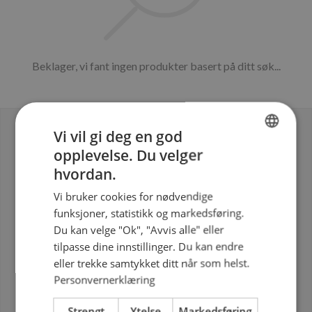
Vent mens vi pynter kakene for deg...
Beklager, vi fant ingen produkter basert på ditt søk...
Vi vil gi deg en god
opplevelse. Du velger
NORWEGIAN
hvordan.
ENGLISH
Vi bruker cookies for nødvendige
Tilgjengelig i
funksjoner, statistikk og markedsføring.
Sverige
Du kan velge "Ok", "Avvis alle" eller
Norge
tilpasse dine innstillinger. Du kan endre
eller trekke samtykket ditt når som helst.
Kundeservice
Personvernerklæring
Gavekort
Strengt
Ytelse
Markedsføring