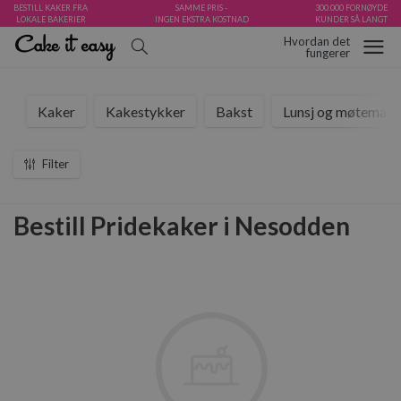
BESTILL KAKER FRA
SAMME PRIS -
300.000 FORNØYDE
LOKALE BAKERIER
INGEN EKSTRA KOSTNAD
KUNDER SÅ LANGT
Hvordan det
fungerer
Kaker
Kakestykker
Bakst
Lunsj og møtemat
Filter
Bestill Pridekaker i Nesodden