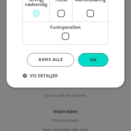
nødvendig
Vanlige spørsmål
Brukerbetingelser
Personvern
Funksjonalitet
Kontakt oss
Informasjon
Hvordan det fungerer
AVVIS ALLE
OK
Om Cake it easy
VIS DETALJER
For bedrifter
Sende kake til flere steder
Nettbutikk for bakerier
Strengt nødvendig
Ytelse
Markedsføring
Funksjonalitet
Inspirasjon
Strengt nødvendige informasjonskapsler tillater
Bursdagskake
kjernefunksjoner på nettstedet, som
brukerinnlogging og kontoadministrasjon.
Kake med bilde eller logo