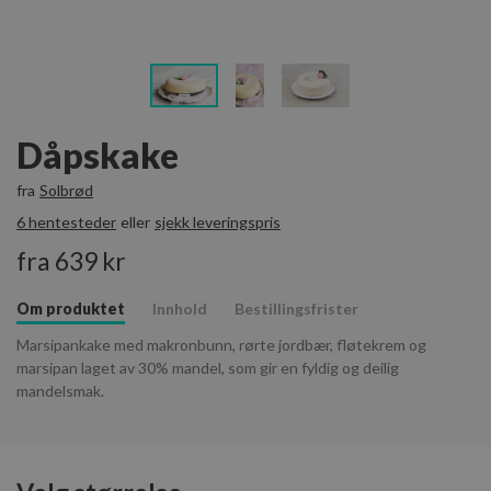
Dåpskake
fra
Solbrød
6 hentesteder
eller
sjekk leveringspris
fra 639 kr
Om produktet
Innhold
Bestillingsfrister
Marsipankake med makronbunn, rørte jordbær, fløtekrem og
marsipan laget av 30% mandel, som gir en fyldig og deilig
mandelsmak.