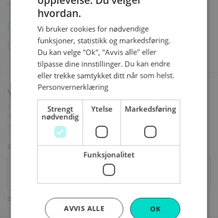
NORWEGIAN
Klikk på bildet om du vil endre det.
hvordan.
ENGLISH
Ja - 325 kr
Vi bruker cookies for nødvendige
funksjoner, statistikk og markedsføring.
Nei
Du kan velge "Ok", "Avvis alle" eller
tilpasse dine innstillinger. Du kan endre
eller trekke samtykket ditt når som helst.
Personvernerklæring
Vil du ha tekst på kaken?
Teksten skrives på kaken i sjokolade eller legges inn i bildet på kaken. Ønsker
Strengt
Ytelse
Markedsføring
nødvendig
du både bilde og tekst på kaken, anbefaler vi å korte ned teksten for best
resultat.
Pris
69 kr
Funksjonalitet
0/0 tegn
AVVIS ALLE
OK