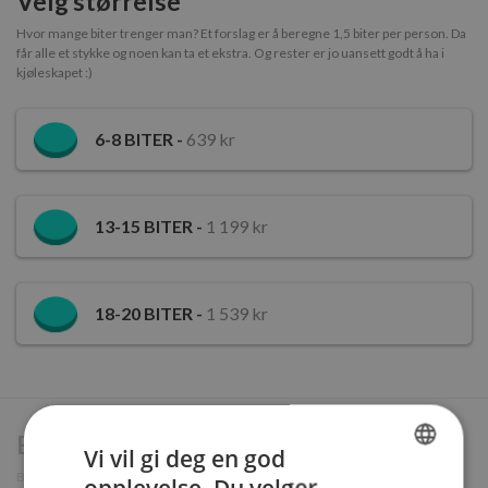
Velg størrelse
Hvor mange biter trenger man? Et forslag er å beregne 1,5 biter per person. Da
får alle et stykke og noen kan ta et ekstra. Og rester er jo uansett godt å ha i
kjøleskapet :)
6-8
BITER -
639 kr
13-15
BITER -
1 199 kr
18-20
BITER -
1 539 kr
Bilde på kaken
Vi vil gi deg en god
Bildet skrives på kaken i spiselige farger. Bildet tilpasses størrelsen på kaken.
opplevelse. Du velger