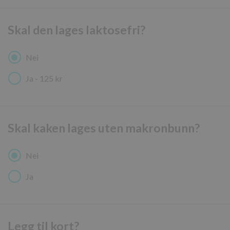
CookieScript
www.cakeiteasy.no
Skal den lages laktosefri?
Googles
Nei
personvernregler
Ja - 125 kr
Lagringserklæring
Navn
Skal kaken lages uten makronbunn?
cie-cart-key
ph_phc_gQhlmoDJaIIc2kbIPU1nd9KeR6XVF6VlKxIDv9vWtN2_primar
Nei
_gcl_ls
Ja
_cltk
cie-edit-product-session
ph_phc_gQhlmoDJaIIc2kbIPU1nd9KeR6XVF6VlKxIDv9vWtN2_postho
Legg til kort?
ph_phc_gQhlmoDJaIIc2kbIPU1nd9KeR6XVF6VlKxIDv9vWtN2_postho